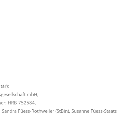
tär):
gesellschaft mbH,
mmer: HRB 752584,
: Sandra Füess-Rothweiler (StBin), Susanne Füess-Staats